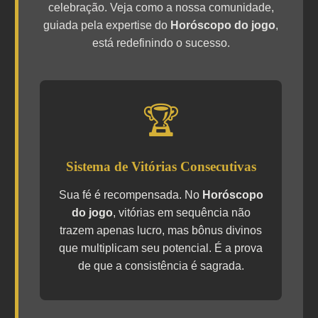
celebração. Veja como a nossa comunidade,
guiada pela expertise do
Horóscopo do jogo
,
está redefinindo o sucesso.
🏆
Sistema de Vitórias Consecutivas
Sua fé é recompensada. No
Horóscopo
do jogo
, vitórias em sequência não
trazem apenas lucro, mas bônus divinos
que multiplicam seu potencial. É a prova
de que a consistência é sagrada.