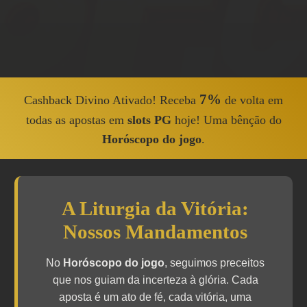
8.5%
Cashback Divino Ativado! Receba
de volta em
todas as apostas em
slots PG
hoje! Uma bênção do
Horóscopo do jogo
.
A Liturgia da Vitória:
Nossos Mandamentos
No
Horóscopo do jogo
, seguimos preceitos
que nos guiam da incerteza à glória. Cada
aposta é um ato de fé, cada vitória, uma