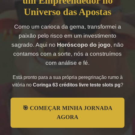
um Empreendedor no
Universo das Apostas
Como um carioca da gema, transformei a
paixão pelo risco em um investimento
sagrado. Aqui no
Horóscopo do jogo
, não
contamos com a sorte, nós a construímos
com análise e fé.
Está pronto para a sua própria peregrinação rumo à
vitória no
Coringa 63 créditos livre teste slots pg
?
🎯 COMEÇAR MINHA JORNADA
AGORA