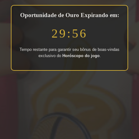
Oportunidade de Ouro Expirando em:
29:55
Tempo restante para garantir seu bônus de boas-vindas
exclusivo do
Horóscopo do jogo
.